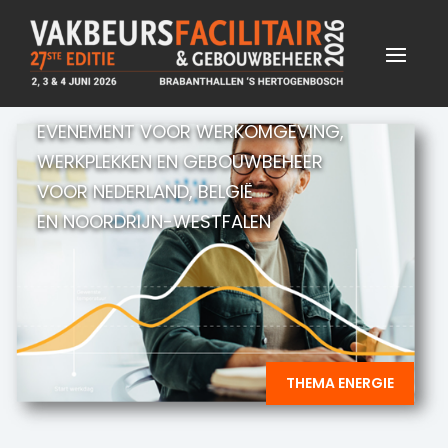
EVENEMENT VOOR WERKOMGEVING,
WERKPLEKKEN EN GEBOUWBEHEER
VOOR NEDERLAND, BELGIË
EN NOORDRIJN-WESTFALEN
THEMA ENERGIE