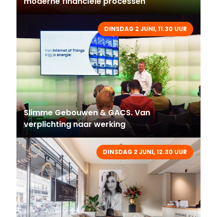
moderne financiële processen
DINSDAG 2 JUNI, 11.30 UUR
Slimme Gebouwen & GACS. Van
verplichting naar werking
DINSDAG 2 JUNI, 12.30 UUR