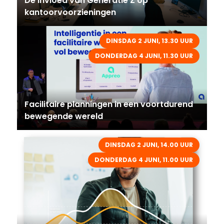
De invloed van Generatie Z op
kantoorvoorzieningen
DINSDAG 2 JUNI, 13.30 UUR
DONDERDAG 4 JUNI, 11.30 UUR
Facilitaire planningen in een voortdurend
bewegende wereld
DINSDAG 2 JUNI, 14.00 UUR
DONDERDAG 4 JUNI, 11.00 UUR