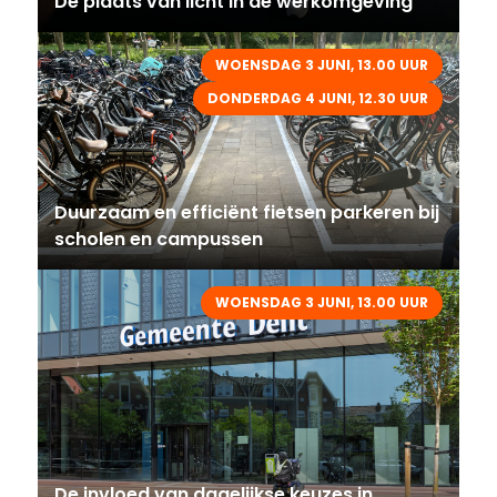
De plaats van licht in de werkomgeving
WOENSDAG 3 JUNI, 13.00 UUR
DONDERDAG 4 JUNI, 12.30 UUR
Duurzaam en efficiënt fietsen parkeren bij
scholen en campussen
WOENSDAG 3 JUNI, 13.00 UUR
De invloed van dagelijkse keuzes in