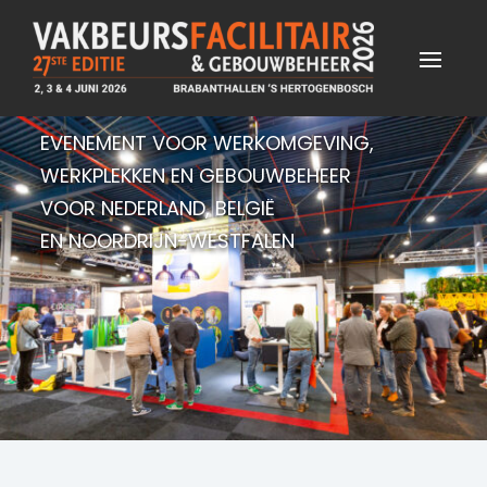
EVENEMENT VOOR WERKOMGEVING,
WERKPLEKKEN EN GEBOUWBEHEER
VOOR NEDERLAND, BELGIË
EN NOORDRIJN-WESTFALEN