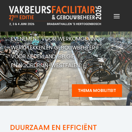
EVENEMENT VOOR WERKOMGEVING,
WERKPLEKKEN EN GEBOUWBEHEER
VOOR NEDERLAND, BELGIË
EN NOORDRIJN-WESTFALEN
THEMA MOBILITEIT
DUURZAAM EN EFFICIËNT