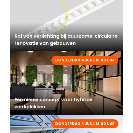
Rol van verlichting bij duurzame, circulaire
renovatie van gebouwen
DONDERDAG 4 JUNI, 13.00 UUR
Een nieuw concept voor hybride
werkplekken
DONDERDAG 4 JUNI, 13.00 UUR