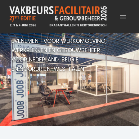
EVENEMENT VOOR WERKOMGEVING,
WERKPLEKKEN EN GEBOUWBEHEER
VOOR NEDERLAND, BELGIË
EN NOORDRIJN-WESTFALEN