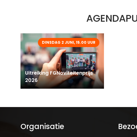
AGENDAPU
DINSDAG 2 JUNI, 15.00 UUR
Uitreiking FGNoviteitenprijs
2026
Organisatie
Bezo