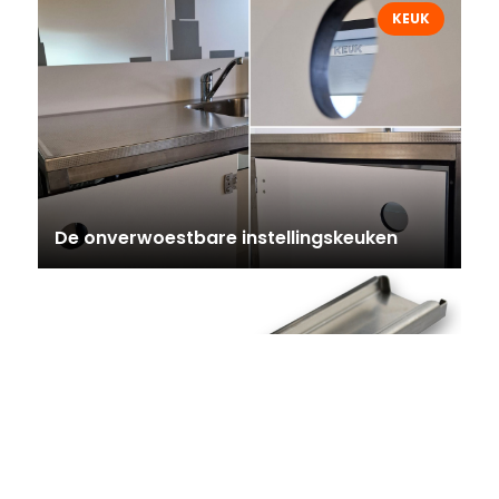
KEUK
De onverwoestbare instellingskeuken
De SmartNose GeurStick voor een frisse