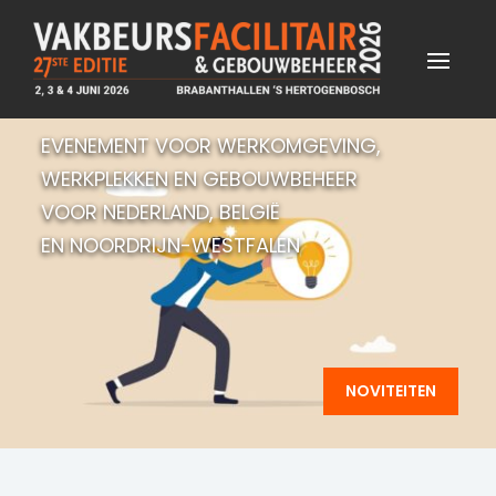
EVENEMENT VOOR WERKOMGEVING,
WERKPLEKKEN EN GEBOUWBEHEER
VOOR NEDERLAND, BELGIË
EN NOORDRIJN-WESTFALEN
NOVITEITEN