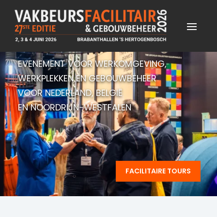
EVENEMENT VOOR WERKOMGEVING,
WERKPLEKKEN EN GEBOUWBEHEER
VOOR NEDERLAND, BELGIË
EN NOORDRIJN-WESTFALEN
FACILITAIRE TOURS