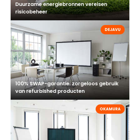
Duurzame energiebronnen vereisen
risicobeheer
DEJAVU
100% SWAP-garantie: zorgeloos gebruik
van refurbished producten
OKAMURA