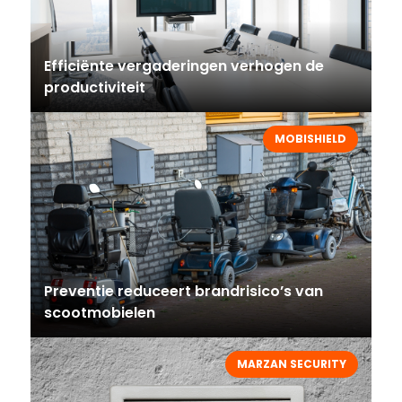
Efficiënte vergaderingen verhogen de
productiviteit
MOBISHIELD
Preventie reduceert brandrisico’s van
scootmobielen
MARZAN SECURITY