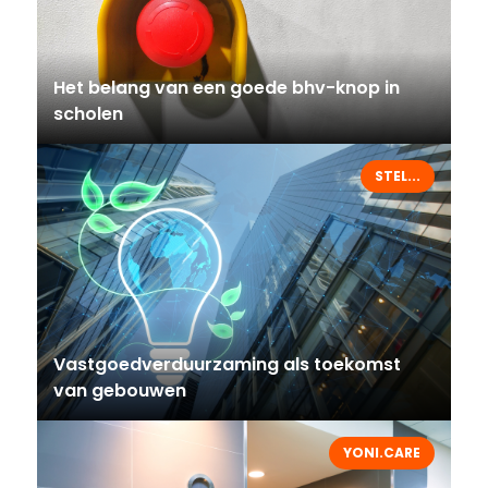
Het belang van een goede bhv-knop in
scholen
STEL...
Vastgoedverduurzaming als toekomst
van gebouwen
YONI.CARE