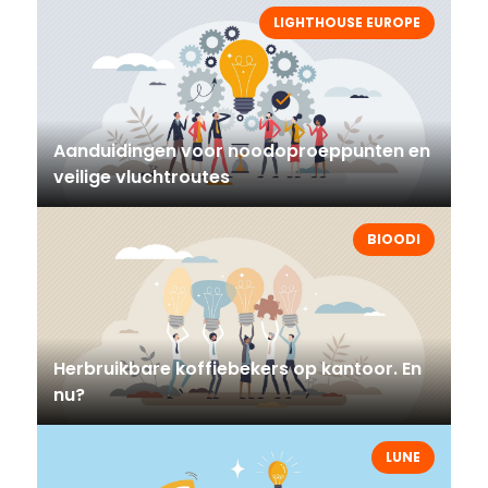
LIGHTHOUSE EUROPE
Aanduidingen voor noodoproeppunten en
veilige vluchtroutes
BIOODI
Herbruikbare koffiebekers op kantoor. En
nu?
LUNE