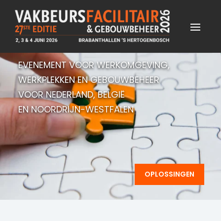
EVENEMENT VOOR WERKOMGEVING,
WERKPLEKKEN EN GEBOUWBEHEER
VOOR NEDERLAND, BELGIË
EN NOORDRIJN-WESTFALEN
OPLOSSINGEN