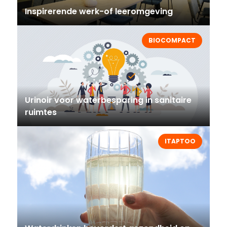
Inspirerende werk-of leeromgeving
BIOCOMPACT
Urinoir voor waterbesparing in sanitaire
ruimtes
ITAPTOO