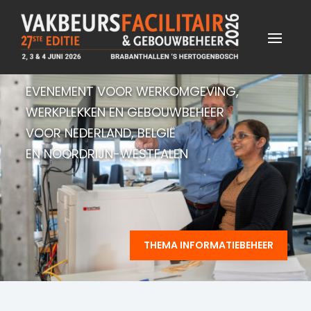
EVENEMENT VOOR WERKOMGEVING,
WERKPLEKKEN EN GEBOUWBEHEER
VOOR NEDERLAND, BELGIË
EN NOORDRIJN-WESTFALEN
THEMA INFORMATIEBEHEER