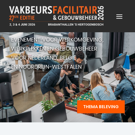
EVENEMENT VOOR WERKOMGEVING,
WERKPLEKKEN EN GEBOUWBEHEER
VOOR NEDERLAND, BELGIË
EN NOORDRIJN-WESTFALEN
THEMA BELEVING