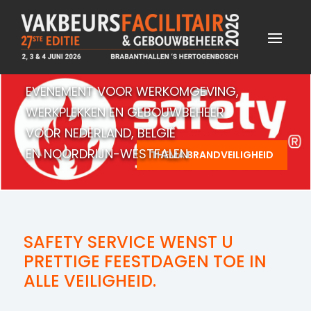
EVENEMENT VOOR WERKOMGEVING,
WERKPLEKKEN EN GEBOUWBEHEER
VOOR NEDERLAND, BELGIË
EN NOORDRIJN-WESTFALEN
THEMA BRANDVEILIGHEID
SAFETY SERVICE WENST U
PRETTIGE FEESTDAGEN TOE IN
ALLE VEILIGHEID.