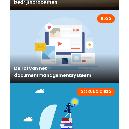
bedrijfsprocessen
BLOG
De rol van het
documentmanagementsysteem
DESKUNDIGHEID