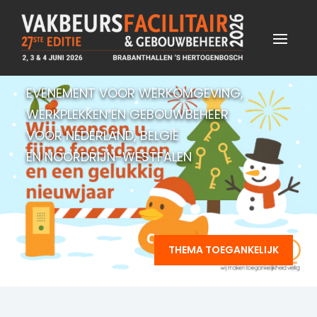
EVENEMENT VOOR WERKOMGEVING,
WERKPLEKKEN EN GEBOUWBEHEER
VOOR NEDERLAND, BELGIË
EN NOORDRIJN-WESTFALEN
THEMA TOEGANKELIJK