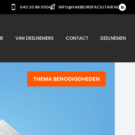


040 20 86 000
INFO@VAKBEURSFACILITAIR.NL
IE
VAN DEELNEMERS
CONTACT
DEELNEMEN
THEMA BENODIGDHEDEN