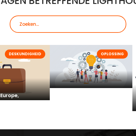
RAGEN BETREFFENDE LIGHTHO
Zoeken
DESKUNDIGHEID
OPLOSSING
 Europe,
Aanduidingen voor
n het leveren van
noodoproeppunten en
rs
veilige vluchtroutes