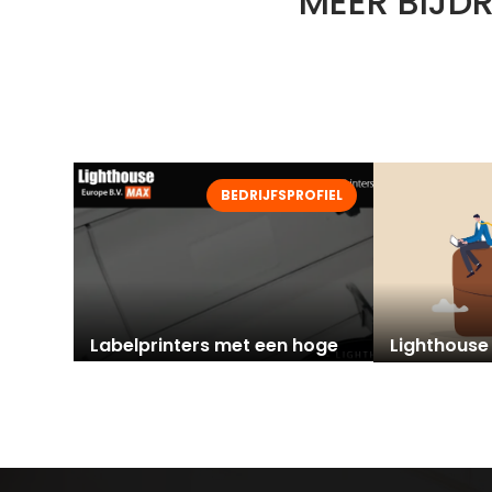
MEER BIJD
BEDRIJFSPROFIEL
Labelprinters met een hoge
Lighthouse
en duurzame afdrukkwaliteit
deskundig i
labelprinte