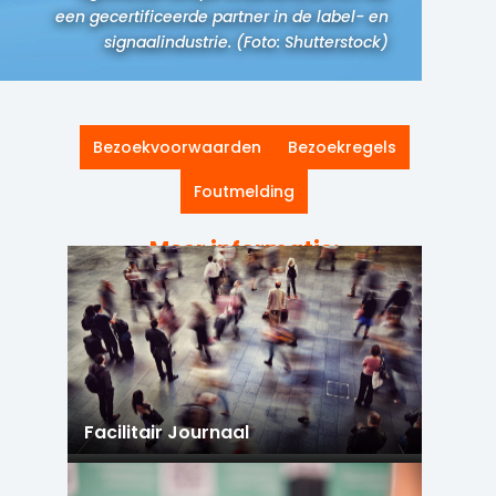
een gecertificeerde partner in de label- en
signaalindustrie. (Foto: Shutterstock)
Bezoekvoorwaarden
Bezoekregels
Foutmelding
Meer informatie:
Facilitair Journaal