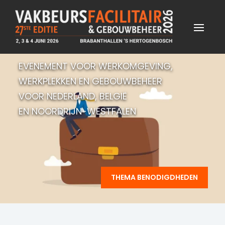
EVENEMENT VOOR WERKOMGEVING,
WERKPLEKKEN EN GEBOUWBEHEER
VOOR NEDERLAND, BELGIË
EN NOORDRIJN-WESTFALEN
THEMA BENODIGDHEDEN