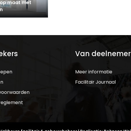
g op maat met
gn
ekers
Van deelnemer
oepen
Meer informatie
en
Facilitair Journaal
voorwaarden
reglement