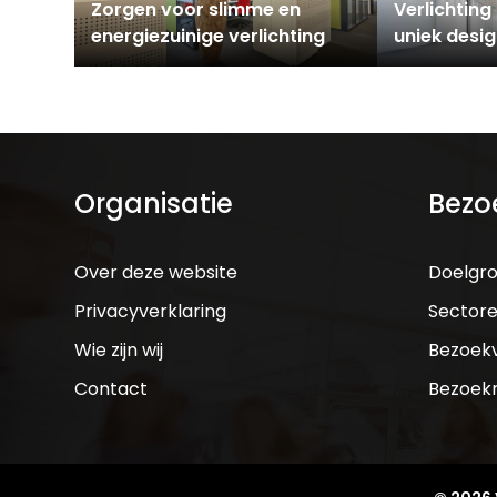
Zorgen voor slimme en
Verlichtin
energiezuinige verlichting
uniek desi
Organisatie
Bezo
Over deze website
Doelgr
Privacyverklaring
Sector
Wie zijn wij
Bezoek
Contact
Bezoek