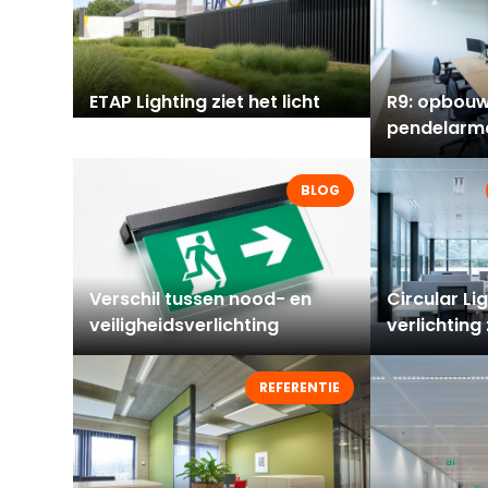
ETAP Lighting ziet het licht
R9: opbouw
van de toekomst
pendelarm
tijdloos de
efficiëntie
BLOG
Verschil tussen nood- en
Circular Li
veiligheidsverlichting
verlichting
REFERENTIE