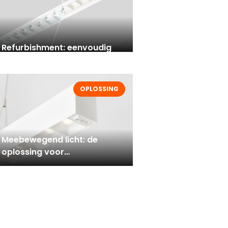
Refurbishment: eenvoudig
upgraden naar
energiezuinige ledverlichting
OPLOSSING
Meebewegend licht: de
oplossing voor
kantoorruimtes