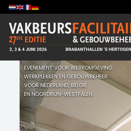
EVENEMENT VOOR WERKOMGEVING,
WERKPLEKKEN EN GEBOUWBEHEER
VOOR NEDERLAND, BELGIË
EN NOORDRIJN-WESTFALEN