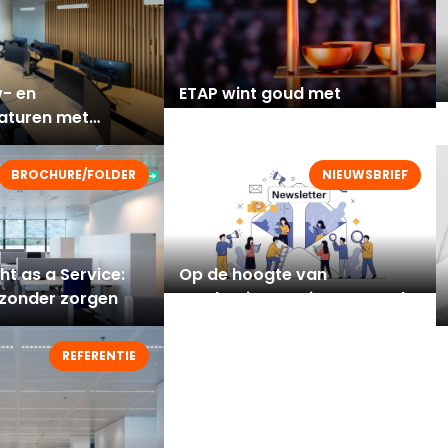
- en
ETAP wint goud met
aturen met
duurzame
sign en hoge
verlichtingsoplossingen
BROCHURE/FOLDER
NIEUWSBRIEF
ght as a Service:
Op de hoogte van
 zonder zorgen
productinnovaties en trends
op gebied van verlichting
REFERENTIE