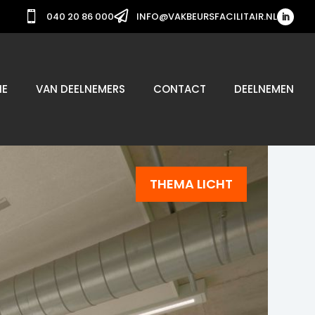


040 20 86 000
INFO@VAKBEURSFACILITAIR.NL
IE
VAN DEELNEMERS
CONTACT
DEELNEMEN
THEMA LICHT