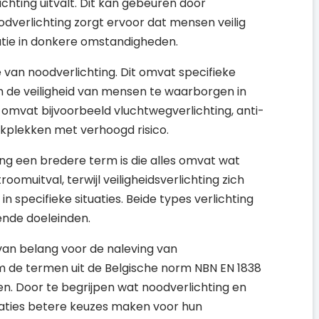
chting uitvalt. Dit kan gebeuren door
odverlichting zorgt ervoor dat mensen veilig
atie in donkere omstandigheden.
e van noodverlichting. Dit omvat specifieke
om de veiligheid van mensen te waarborgen in
ing omvat bijvoorbeeld vluchtwegverlichting, anti-
rkplekken met verhoogd risico.
ting een bredere term is die alles omvat wat
roomuitval, terwijl veiligheidsverlichting zich
in specifieke situaties. Beide types verlichting
lende doeleinden.
 van belang voor de naleving van
om de termen uit de Belgische norm NBN EN 1838
n. Door te begrijpen wat noodverlichting en
nisaties betere keuzes maken voor hun