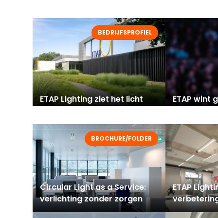
BEDRIJFSPROFIEL
ETAP Lighting ziet het licht
ETAP wint 
van de toekomst
duurzame
verlichtin
BROCHURE/FOLDER
Circular Light as a Service:
ETAP Lighti
verlichting zonder zorgen
verbeterin
verlichting