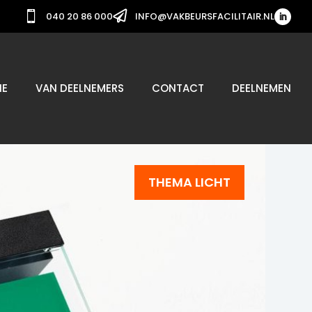


040 20 86 000
INFO@VAKBEURSFACILITAIR.NL
IE
VAN DEELNEMERS
CONTACT
DEELNEMEN
THEMA LICHT