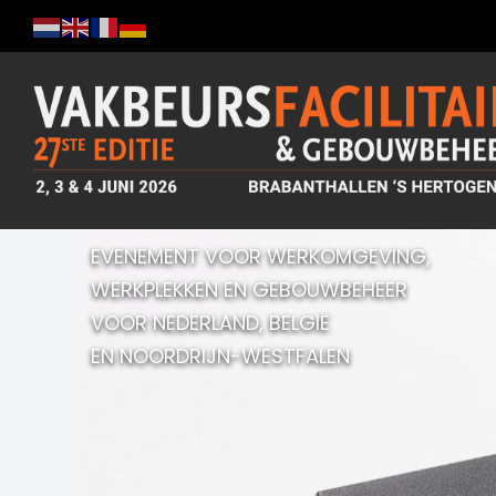
EVENEMENT VOOR WERKOMGEVING,
WERKPLEKKEN EN GEBOUWBEHEER
VOOR NEDERLAND, BELGIË
EN NOORDRIJN-WESTFALEN