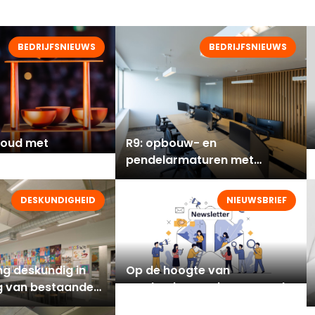
BEDRIJFSNIEUWS
BEDRIJFSNIEUWS
goud met
R9: opbouw- en
pendelarmaturen met
gsoplossingen
tijdloos design en hoge
efficiëntie
DESKUNDIGHEID
NIEUWSBRIEF
ng deskundig in
Op de hoogte van
g van bestaande
productinnovaties en trends
op gebied van verlichting