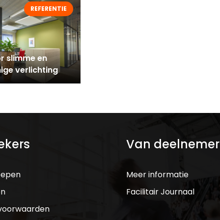
REFERENTIE
r slimme en
ige verlichting
ekers
Van deelnemer
oepen
Meer informatie
en
Facilitair Journaal
voorwaarden