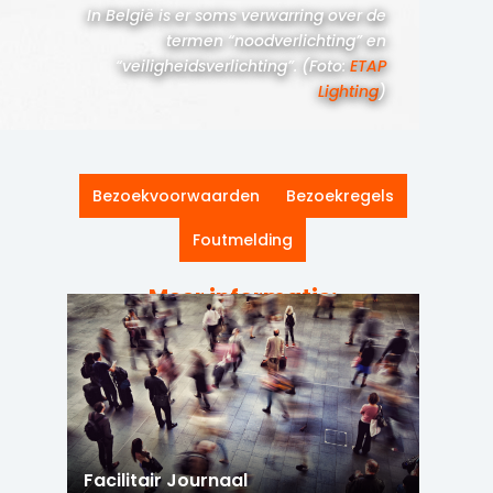
In België is er soms verwarring over de
termen “noodverlichting” en
“veiligheidsverlichting”. (Foto:
ETAP
Lighting
)
Bezoekvoorwaarden
Bezoekregels
Foutmelding
Meer informatie:
Facilitair Journaal