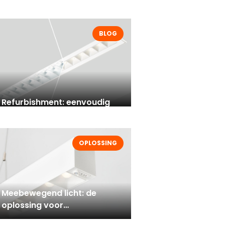
BLOG
Refurbishment: eenvoudig
upgraden naar
energiezuinige ledverlichting
OPLOSSING
Meebewegend licht: de
oplossing voor
kantoorruimtes