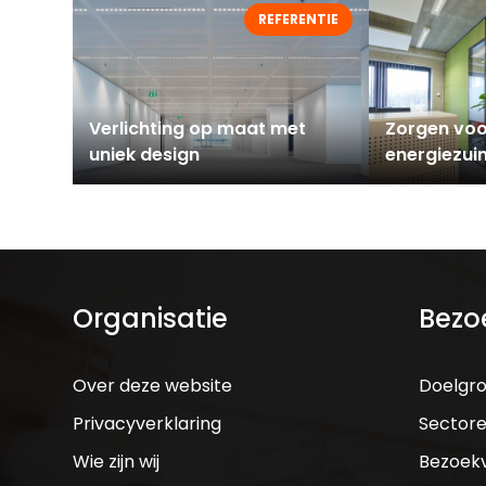
REFERENTIE
Verlichting op maat met
Zorgen voo
uniek design
energiezuin
Organisatie
Bezo
Over deze website
Doelgr
Privacyverklaring
Sector
Wie zijn wij
Bezoek