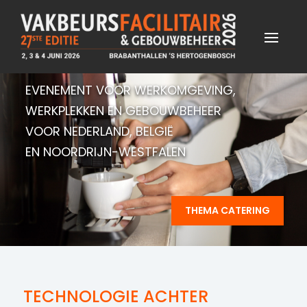
EVENEMENT VOOR WERKOMGEVING,
WERKPLEKKEN EN GEBOUWBEHEER
VOOR NEDERLAND, BELGIË
EN NOORDRIJN-WESTFALEN
THEMA CATERING
TECHNOLOGIE ACHTER