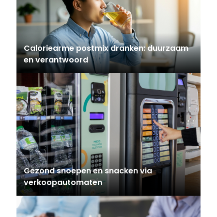
Caloriearme postmix dranken: duurzaam
en verantwoord
Gezond snoepen en snacken via
verkoopautomaten