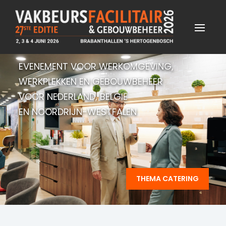
EVENEMENT VOOR WERKOMGEVING,
WERKPLEKKEN EN GEBOUWBEHEER
VOOR NEDERLAND, BELGIË
EN NOORDRIJN-WESTFALEN
THEMA CATERING