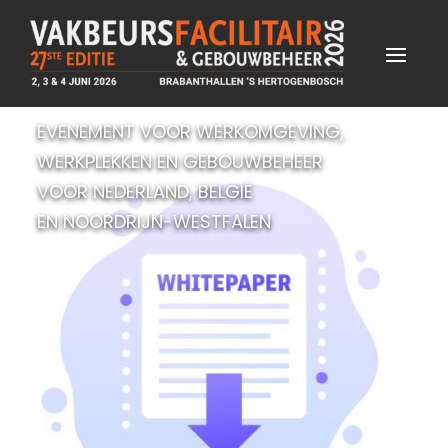
EVENEMENT VOOR WERKOMGEVING,
WERKPLEKKEN EN GEBOUWBEHEER
VOOR NEDERLAND, BELGIË
EN NOORDRIJN-WESTFALEN