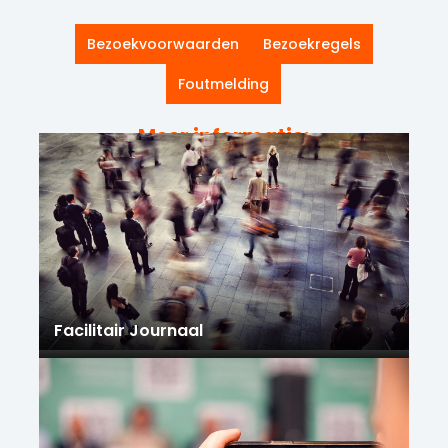
Bezoekvoorwaarden
Bezoekregels
Foutmelding
Meer informatie:
Facilitair Journaal