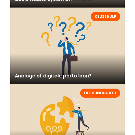
KEUZEHULP
Analoge of digitale portofoon?
DESKUNDIGHEID