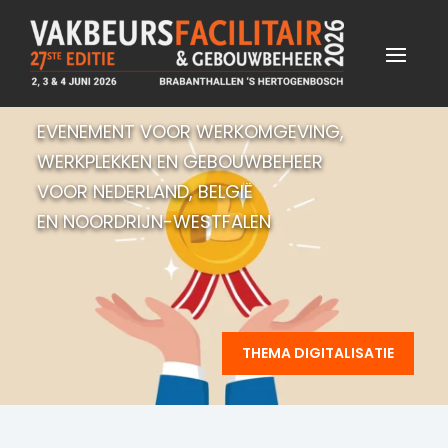
EVENEMENT VOOR WERKOMGEVING,
WERKPLEKKEN EN GEBOUWBEHEER
VOOR NEDERLAND, BELGIË
EN NOORDRIJN-WESTFALEN
THEMA DIGITALISATIE