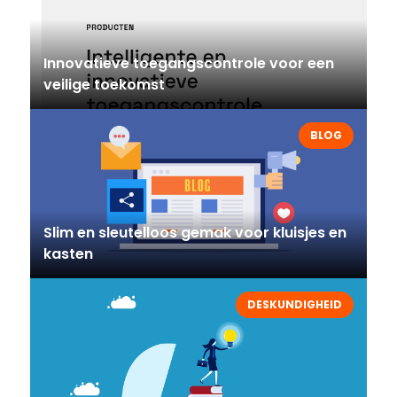
Innovatieve toegangscontrole voor een
veilige toekomst
BLOG
Slim en sleutelloos gemak voor kluisjes en
kasten
DESKUNDIGHEID