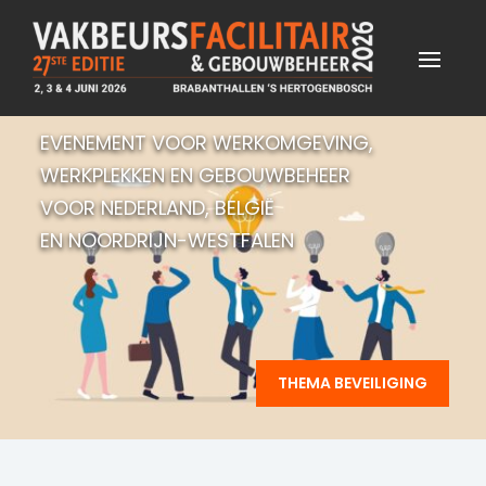
EVENEMENT VOOR WERKOMGEVING,
WERKPLEKKEN EN GEBOUWBEHEER
VOOR NEDERLAND, BELGIË
EN NOORDRIJN-WESTFALEN
THEMA BEVEILIGING