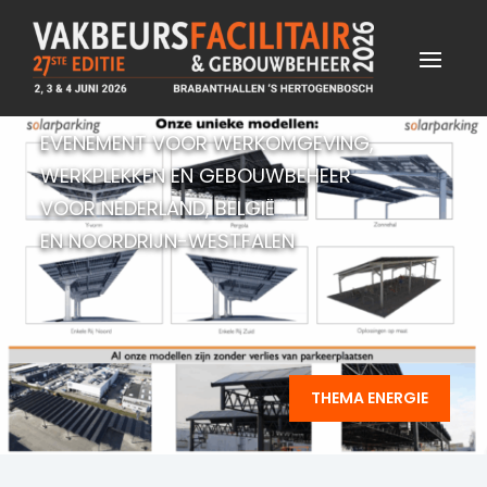
EVENEMENT VOOR WERKOMGEVING,
WERKPLEKKEN EN GEBOUWBEHEER
VOOR NEDERLAND, BELGIË
EN NOORDRIJN-WESTFALEN
THEMA ENERGIE