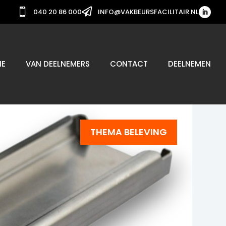


040 20 86 000
INFO@VAKBEURSFACILITAIR.NL
IE
VAN DEELNEMERS
CONTACT
DEELNEMEN
THEMA BELEVING