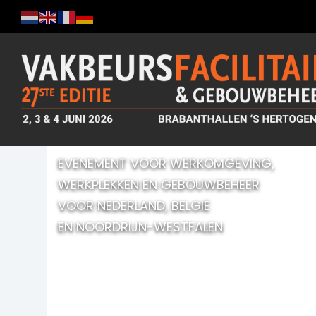
EVENEMENT VOOR WERKOMGEVING,
WERKPLEKKEN EN GEBOUWBEHEER
VOOR NEDERLAND, BELGIË
EN NOORDRIJN-WESTFALEN