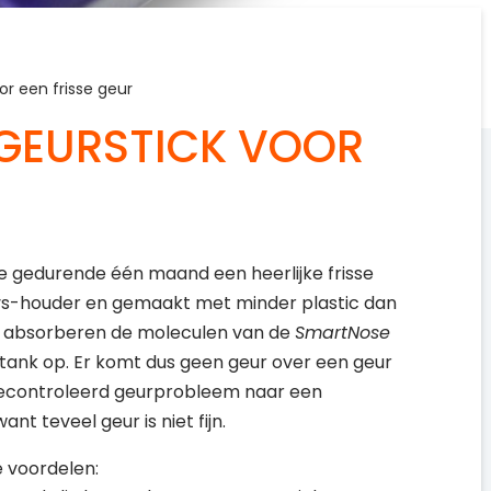
r een frisse geur
GEURSTICK VOOR
R
e gedurende één maand een heerlijke frisse
 rvs-houder en gemaakt met minder plastic dan
en absorberen de moleculen van de
SmartNose
tank op. Er komt dus geen geur over een geur
 gecontroleerd geurprobleem naar een
t teveel geur is niet fijn.
 voordelen: