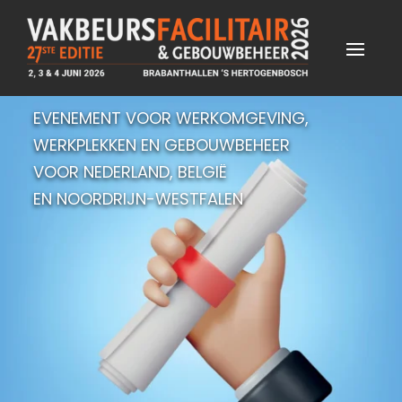
EVENEMENT VOOR WERKOMGEVING,
WERKPLEKKEN EN GEBOUWBEHEER
VOOR NEDERLAND, BELGIË
EN NOORDRIJN-WESTFALEN