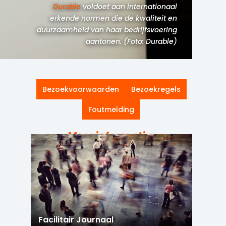
Durable
voldoet aan internationaal
erkende normen die de kwaliteit en
duurzaamheid van haar bedrijfsvoering
aantonen. (Foto: Durable)
Bezoekvoorwaarden
Bezoekregels
Foutmelding
Meer informatie:
Facilitair Journaal