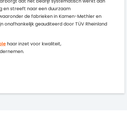
arborgt dat het bedrijf systematisch werkt aan
ng en streeft naar een duurzaam
, waaronder de fabrieken in Kamen-Methler en
ijn onafhankelijk geauditeerd door TÜV Rheinland
ble
haar inzet voor kwaliteit,
ondernemen.