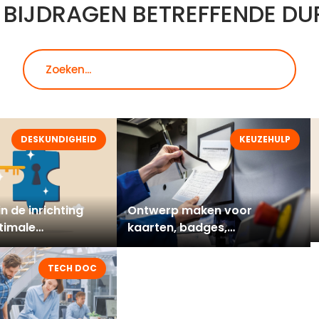
 BIJDRAGEN BETREFFENDE DU
Zoeken
DESKUNDIGHEID
KEUZEHULP
n de inrichting
Ontwerp maken voor
timale
kaarten, badges,
ing
deurborden, etc.
TECH DOC