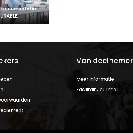
 documentatie
DURABLE
ekers
Van deelnemer
oepen
Meer informatie
en
Facilitair Journaal
voorwaarden
reglement