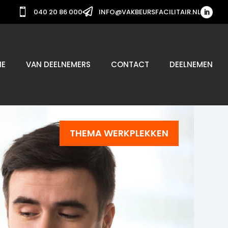


040 20 86 000
INFO@VAKBEURSFACILITAIR.NL
IE
VAN DEELNEMERS
CONTACT
DEELNEMEN
THEMA WERKPLEKKEN