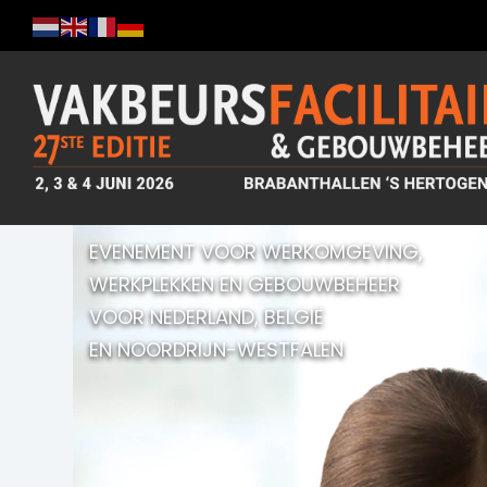
EVENEMENT VOOR WERKOMGEVING,
WERKPLEKKEN EN GEBOUWBEHEER
VOOR NEDERLAND, BELGIË
EN NOORDRIJN-WESTFALEN