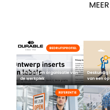
MEER
BEDRIJFSPROFIEL
Inrichting en organisatie van
Deskundig i
de werkplek
van een op
werkomgev
REFERENTIE