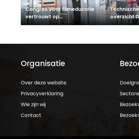
Congres voor filmeducatie
Technische
vertrouwt op
overzicht 
signageoplossingen van
DURABLE
Organisatie
Bezo
Over deze website
Doelgr
Privacyverklaring
Sector
Wie zijn wij
Bezoek
Contact
Bezoek