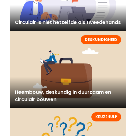
Circulair is niet hetzelfde als tweedehands
DESKUNDIGHEID
Heembouw, deskundig in duurzaam en
circulair bouwen
KEUZEHULP