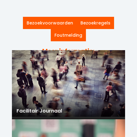
Bezoekvoorwaarden
Bezoekregels
Foutmelding
Meer informatie:
Facilitair Journaal