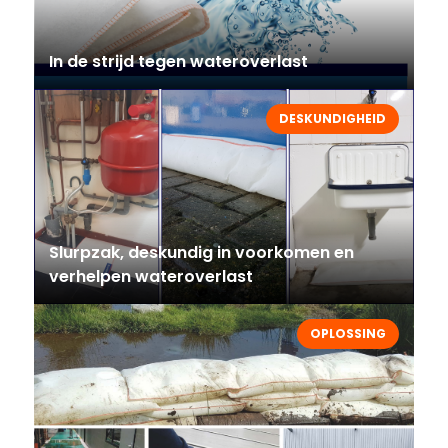
In de strijd tegen wateroverlast
DESKUNDIGHEID
Slurpzak, deskundig in voorkomen en
verhelpen wateroverlast
OPLOSSING