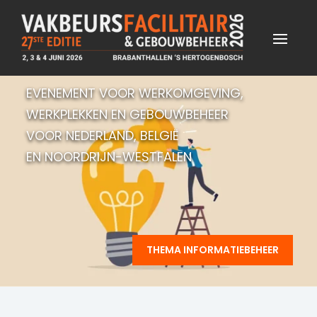
EVENEMENT VOOR WERKOMGEVING,
WERKPLEKKEN EN GEBOUWBEHEER
VOOR NEDERLAND, BELGIË
EN NOORDRIJN-WESTFALEN
THEMA INFORMATIEBEHEER