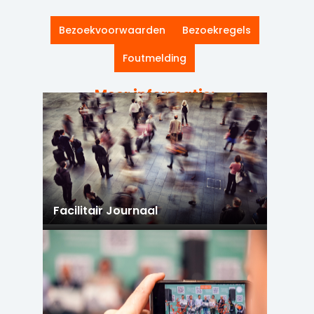
Bezoekvoorwaarden
Bezoekregels
Foutmelding
Meer informatie:
Facilitair Journaal