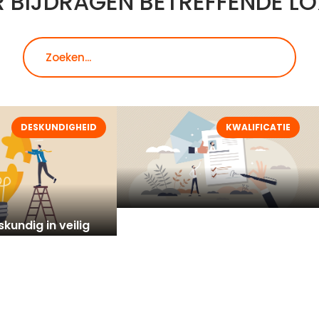
 BIJDRAGEN BETREFFENDE L
Zoeken
DESKUNDIGHEID
KWALIFICATIE
kundig in veilig
Opslag- en
hium batterijen
veiligheidsoplossingen voor
lithium-ion batterijen