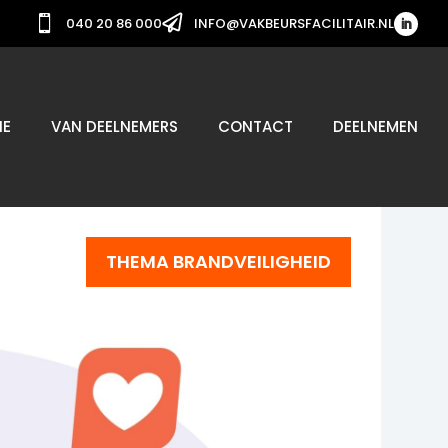


040 20 86 000
INFO@VAKBEURSFACILITAIR.NL
IE
VAN DEELNEMERS
CONTACT
DEELNEMEN
THEMA BRANDVEILIGHEID