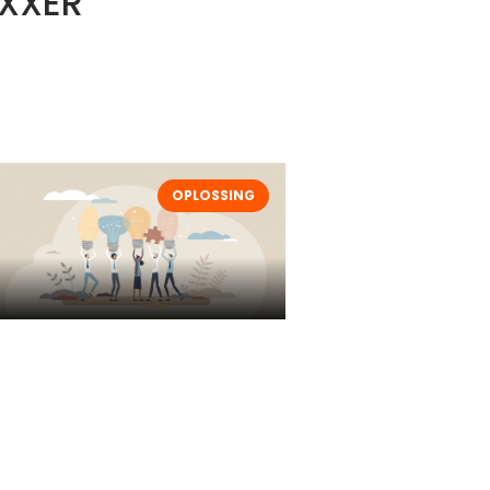
OXXER
OPLOSSING
Apparatuur met lithium-ion
batterijen veilig opslaan