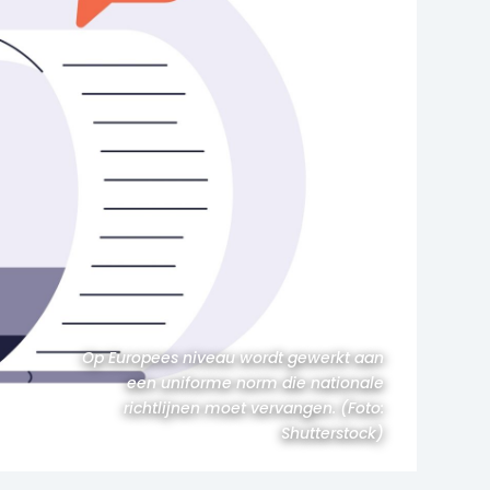
Op Europees niveau wordt gewerkt aan
een uniforme norm die nationale
richtlijnen moet vervangen. (Foto:
Shutterstock)