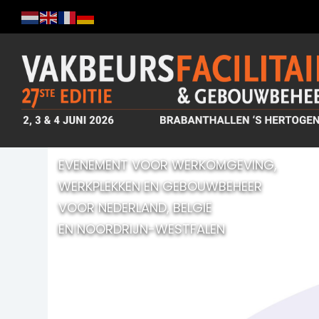
EVENEMENT VOOR WERKOMGEVING,
WERKPLEKKEN EN GEBOUWBEHEER
VOOR NEDERLAND, BELGIË
EN NOORDRIJN-WESTFALEN