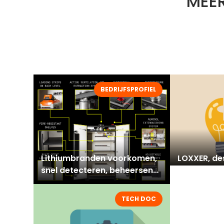
MEER
BEDRIJFSPROFIEL
Lithiumbranden voorkomen,
LOXXER, des
snel detecteren, beheersen
opslaan lit
en blussen
TECH DOC