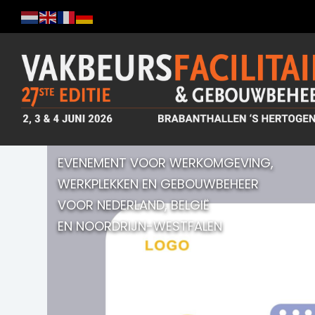
EVENEMENT VOOR WERKOMGEVING,
WERKPLEKKEN EN GEBOUWBEHEER
VOOR NEDERLAND, BELGIË
EN NOORDRIJN-WESTFALEN