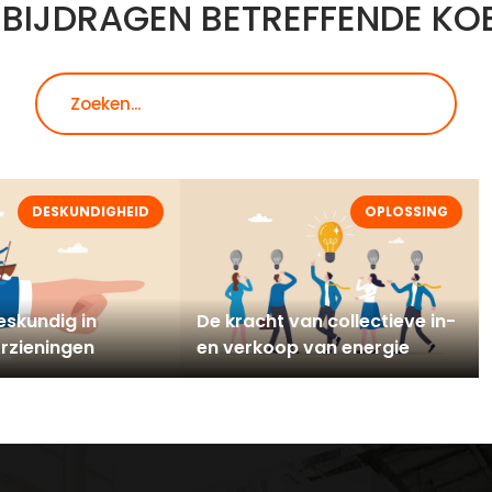
 BIJDRAGEN BETREFFENDE KO
Zoeken
DESKUNDIGHEID
OPLOSSING
skundig in
De kracht van collectieve in-
rzieningen
en verkoop van energie