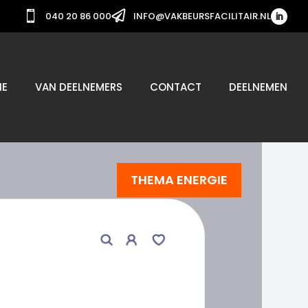


040 20 86 000
INFO@VAKBEURSFACILITAIR.NL
IE
VAN DEELNEMERS
CONTACT
DEELNEMEN
THEMA ENERGIE