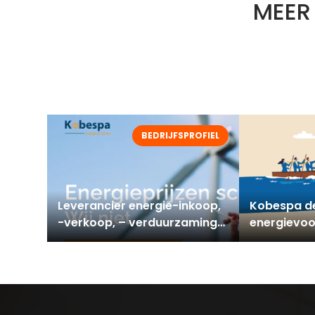
MEER
BEDRIJFSPROFIEL
Leverancier energie-inkoop,
Kobespa de
-verkoop, – verduurzaming
energievoo
en – opwekking