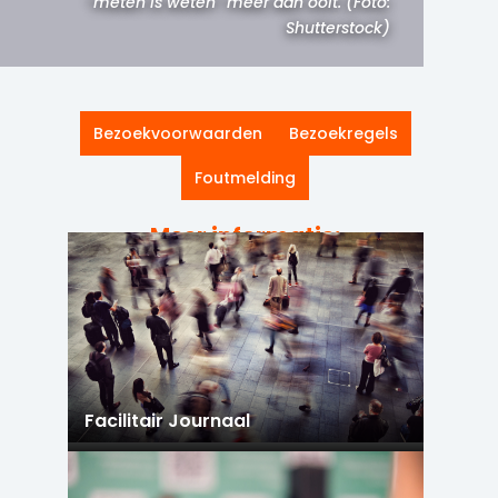
“meten is weten” meer dan ooit. (Foto:
Shutterstock)
Bezoekvoorwaarden
Bezoekregels
Foutmelding
Meer informatie:
Facilitair Journaal