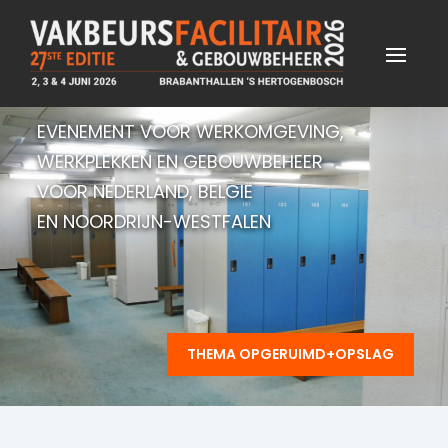
EVENEMENT VOOR WERKOMGEVING,
WERKPLEKKEN EN GEBOUWBEHEER
VOOR NEDERLAND, BELGIË
EN NOORDRIJN-WESTFALEN
THEMA OPGERUIMD+OPSLAG