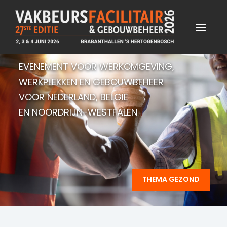
EVENEMENT VOOR WERKOMGEVING,
WERKPLEKKEN EN GEBOUWBEHEER
VOOR NEDERLAND, BELGIË
EN NOORDRIJN-WESTFALEN
THEMA GEZOND