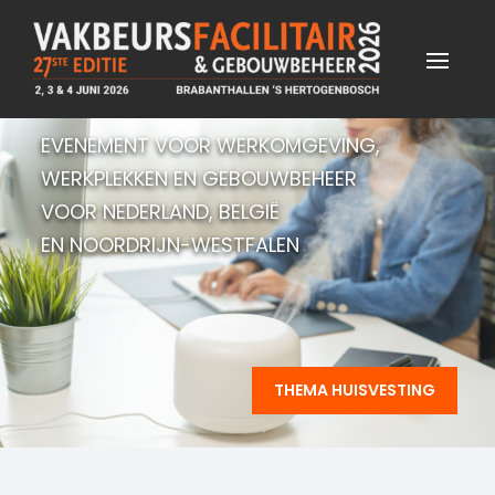
EVENEMENT VOOR WERKOMGEVING,
WERKPLEKKEN EN GEBOUWBEHEER
VOOR NEDERLAND, BELGIË
EN NOORDRIJN-WESTFALEN
THEMA HUISVESTING