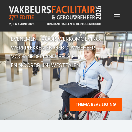
EVENEMENT VOOR WERKOMGEVING,
WERKPLEKKEN EN GEBOUWBEHEER
VOOR NEDERLAND, BELGIË
EN NOORDRIJN-WESTFALEN
THEMA BEVEILIGING