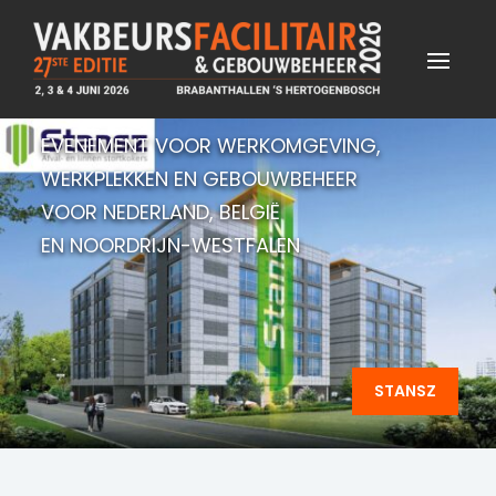
EVENEMENT VOOR WERKOMGEVING,
WERKPLEKKEN EN GEBOUWBEHEER
VOOR NEDERLAND, BELGIË
EN NOORDRIJN-WESTFALEN
STANSZ