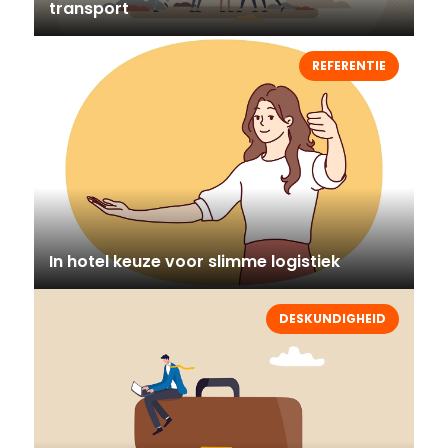
transport
REFERENTIE
In hotel keuze voor slimme logistiek
DESKUNDIGHEID