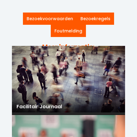
Bezoekvoorwaarden
Bezoekregels
Foutmelding
Meer informatie:
Facilitair Journaal