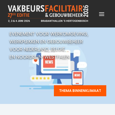
EVENEMENT VOOR WERKOMGEVING,
WERKPLEKKEN EN GEBOUWBEHEER
VOOR NEDERLAND, BELGIË
EN NOORDRIJN-WESTFALEN
THEMA BINNENKLIMAAT